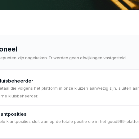
ioneel
olepunten zijn nagekeken. Er werden geen afwijkingen vastgesteld.
kluisbeheerder
aal die volgens het platform in onze kluizen aanwezig zijn, sluiten aa
erne kluisbeheerder.
lantposities
le klantposities sluit aan op de totale positie die in het goud999-platfo