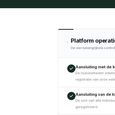
Platform operat
De vier belangrijkste contr
Aansluiting met de 
De hoeveelheden edelmet
registratie van onze ext
Aansluiting van de k
De som van alle individue
geregistreerd.