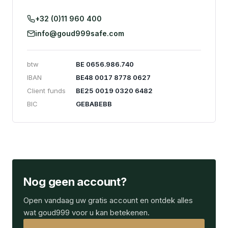
+32 (0)11 960 400
info@goud999safe.com
btw
BE 0656.986.740
IBAN
BE48 0017 8778 0627
Client funds
BE25 0019 0320 6482
BIC
GEBABEBB
Nog geen account?
Open vandaag uw gratis account en ontdek alles
wat goud999 voor u kan betekenen.