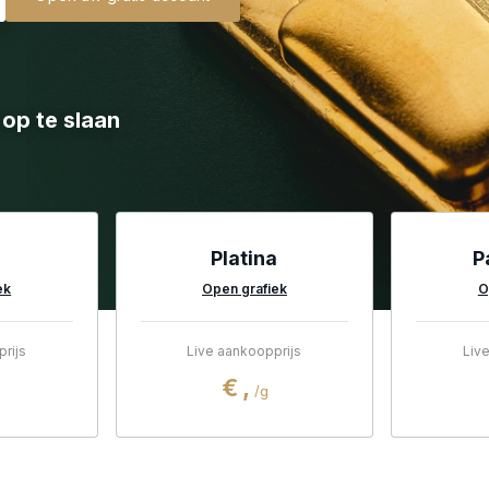
op te slaan
Platina
P
ek
Open grafiek
O
rijs
Live aankoopprijs
Liv
€
,
/g