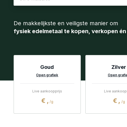
De makkelijkste en veiligste manier om
fysiek edelmetaal te kopen, verkopen én 
Goud
Zilver
Open grafiek
Open grafi
Live aankoopprijs
Live aankoopp
€
,
€
,
/g
/g