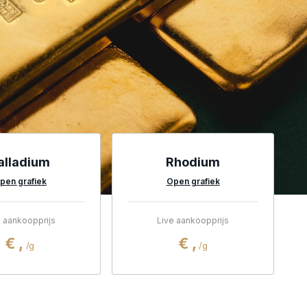
alladium
Rhodium
pen grafiek
Open grafiek
e aankoopprijs
Live aankoopprijs
€
,
€
,
/g
/g