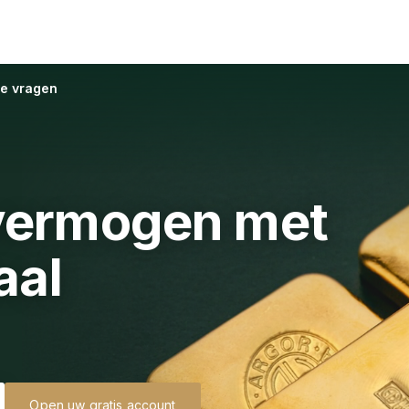
de vragen
vermogen met
aal
Open uw gratis account